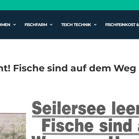
HMEN
FISCHFARM
TEICH TECHNIK
FISCHFEINKOST 
scht! Fische sind auf dem We